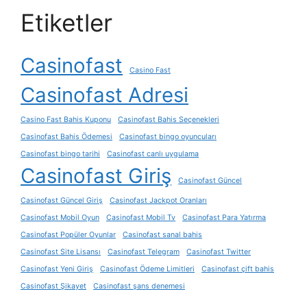
Etiketler
Casinofast
Casino Fast
Casinofast Adresi
Casino Fast Bahis Kuponu
Casinofast Bahis Seçenekleri
Casinofast Bahis Ödemesi
Casinofast bingo oyuncuları
Casinofast bingo tarihi
Casinofast canlı uygulama
Casinofast Giriş
Casinofast Güncel
Casinofast Güncel Giriş
Casinofast Jackpot Oranları
Casinofast Mobil Oyun
Casinofast Mobil Tv
Casinofast Para Yatırma
Casinofast Popüler Oyunlar
Casinofast sanal bahis
Casinofast Site Lisansı
Casinofast Telegram
Casinofast Twitter
Casinofast Yeni Giriş
Casinofast Ödeme Limitleri
Casinofast çift bahis
Casinofast Şikayet
Casinofast şans denemesi