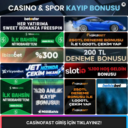
×
CASİNOFAST GİRİŞ İÇİN TIKLAYINIZ!