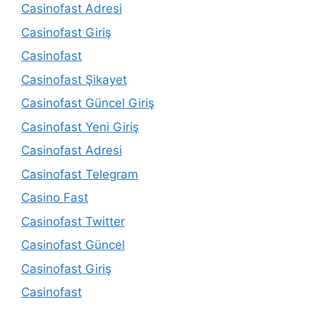
Casinofast Adresi
Casinofast Giriş
Casinofast
Casinofast Şikayet
Casinofast Güncel Giriş
Casinofast Yeni Giriş
Casinofast Adresi
Casinofast Telegram
Casino Fast
Casinofast Twitter
Casinofast Güncel
Casinofast Giriş
Casinofast