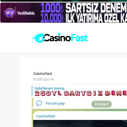
İçeriğe
atla