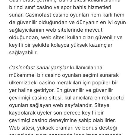
birinci sınıf casino ve spor bahis hizmetleri
sunar. Casinofast casino oyunları hem karlı hem
de güvenilir olduğundan ve dünyanın en iyi oyun
sağlayıcılarının web sitelerinde mevcut
olduğundan, web sitesi kullanıcıları güvenilir ve
keyifli bir şekilde kolayca yüksek kazançlar
sağlayabilir.
Casinofast sanal yarışlar
kullanıcılarına
mükemmel bir casino oyunları seçimi sunarak
ülkemizdeki casino meraklıları için popüler bir
yer haline getiriyor. En güvenilir ve güvenilir
çevrimiçi casino sitesi, kullanıcılara en rekabetçi
oyunları sağlayan web sayfalarıdır. Siteye
kaydolarak üyeler son derece keyifli bir
çevrimiçi casino deneyimine sahip olabilirler.
Web sitesi, yüksek oranları ve bonus desteği