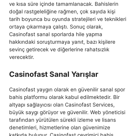
ve kısa süre içinde tamamlanacak. Bahislerin
doğal rastgeleliğine rağmen, çok sayıda kişi
tarih boyunca bu oyunda stratejileri ve teknikleri
ortaya çıkarmaya çalıştı. Sonuç olarak,
Casinofast sanal sporlarda hile yapma
hakkındaki soruşturmaya yanıt, bazı kişilere
sevinç getirecek ve diğerlerine rahatsızlık
verecektir.
Casinofast Sanal Yarışlar
Casinofast yaygın olarak en güvenilir sanal spor
bahis platformu olarak kabul edilmektedir. Bir
altyapı sağlayıcısı olan Casinofast Services,
büyük saygı görüyor ve güvenilir. Web yöneticisi
tarafından yürütülen sürekli izleme ve lisans
denetimleri, hizmetlerine olan güvenimize
katkıda bulunur. Casinofast çevrimiçi bahis