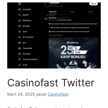
Casinofast Twitter
Mart 24, 2025
yazar
Casinofast