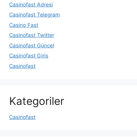
Casinofast Adresi
Casinofast Telegram
Casino Fast
Casinofast Twitter
Casinofast Güncel
Casinofast Giriş
Casinofast
Kategoriler
Casinofast