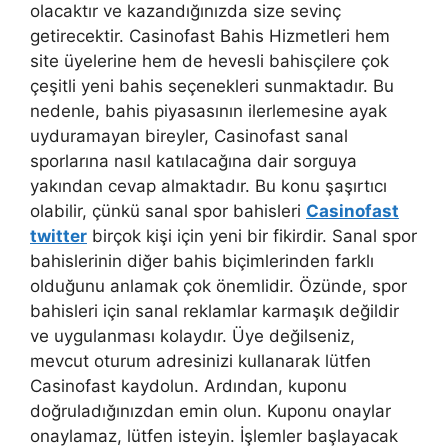
olacaktır ve kazandığınızda size sevinç
getirecektir. Casinofast Bahis Hizmetleri hem
site üyelerine hem de hevesli bahisçilere çok
çeşitli yeni bahis seçenekleri sunmaktadır. Bu
nedenle, bahis piyasasının ilerlemesine ayak
uyduramayan bireyler, Casinofast sanal
sporlarına nasıl katılacağına dair sorguya
yakından cevap almaktadır. Bu konu şaşırtıcı
olabilir, çünkü sanal spor bahisleri
Casinofast
twitter
birçok kişi için yeni bir fikirdir. Sanal spor
bahislerinin diğer bahis biçimlerinden farklı
olduğunu anlamak çok önemlidir. Özünde, spor
bahisleri için sanal reklamlar karmaşık değildir
ve uygulanması kolaydır. Üye değilseniz,
mevcut oturum adresinizi kullanarak lütfen
Casinofast kaydolun. Ardından, kuponu
doğruladığınızdan emin olun. Kuponu onaylar
onaylamaz, lütfen isteyin. İşlemler başlayacak