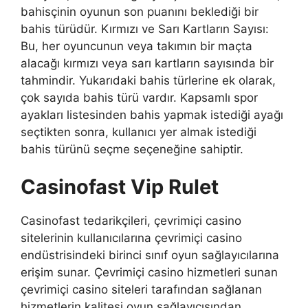
bahisçinin oyunun son puanını beklediği bir
bahis türüdür. Kırmızı ve Sarı Kartların Sayısı:
Bu, her oyuncunun veya takımın bir maçta
alacağı kırmızı veya sarı kartların sayısında bir
tahmindir. Yukarıdaki bahis türlerine ek olarak,
çok sayıda bahis türü vardır. Kapsamlı spor
ayakları listesinden bahis yapmak istediği ayağı
seçtikten sonra, kullanıcı yer almak istediği
bahis türünü seçme seçeneğine sahiptir.
Casinofast Vip Rulet
Casinofast tedarikçileri, çevrimiçi casino
sitelerinin kullanıcılarına çevrimiçi casino
endüstrisindeki birinci sınıf oyun sağlayıcılarına
erişim sunar. Çevrimiçi casino hizmetleri sunan
çevrimiçi casino siteleri tarafından sağlanan
hizmetlerin kalitesi oyun sağlayıcısından