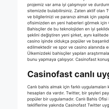
projemiz var ama iyi çalışmıyor ve durdu
sitemizde bulabilirsiniz. Zaten aktif olan 
ve bilgilerinizi ve paranızı almak için yap
ofisimizden en yeni haberleri görmek için 
Bahisçiler de bu teknolojiden en iyi şekild
şeklini değiştiren yeni şirket, aynı kalited
casino işinde oldukça popüler ve başarılıdı
edilmektedir ve spor ve casino alanında en 
Ülkemizdeki bahisçiler yapılan araştırmal
bunu yapmaya çalışıyor. Casinofast konu
Casinofast canlı u
Canlı bahis almak için farklı uygulamaları 
hesapları da vardır. Twitter, bir şeyleri 
popüler bir uygulamadır. Canlı Bahis Ofisi il
tekliflerine yakında Casinofast Twitter uyg