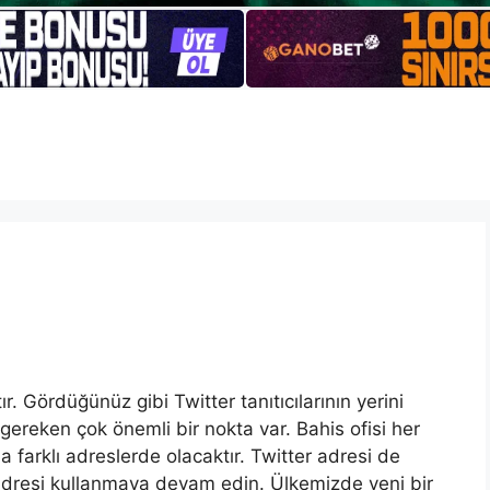
ır. Gördüğünüz gibi Twitter tanıtıcılarının yerini
 gereken çok önemli bir nokta var. Bahis ofisi her
 farklı adreslerde olacaktır. Twitter adresi de
adresi kullanmaya devam edin. Ülkemizde yeni bir